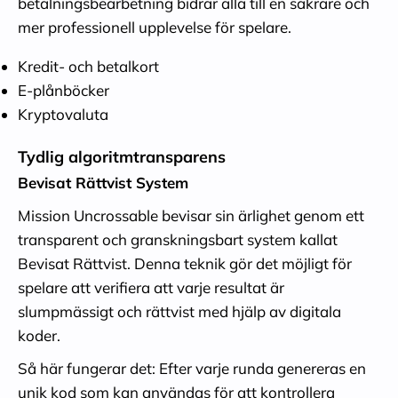
betalningsbearbetning bidrar alla till en säkrare och
mer professionell upplevelse för spelare.
Kredit- och betalkort
E-plånböcker
Kryptovaluta
Tydlig algoritmtransparens
Bevisat Rättvist System
Mission Uncrossable bevisar sin ärlighet genom ett
transparent och granskningsbart system kallat
Bevisat Rättvist. Denna teknik gör det möjligt för
spelare att verifiera att varje resultat är
slumpmässigt och rättvist med hjälp av digitala
koder.
Så här fungerar det: Efter varje runda genereras en
unik kod som kan användas för att kontrollera