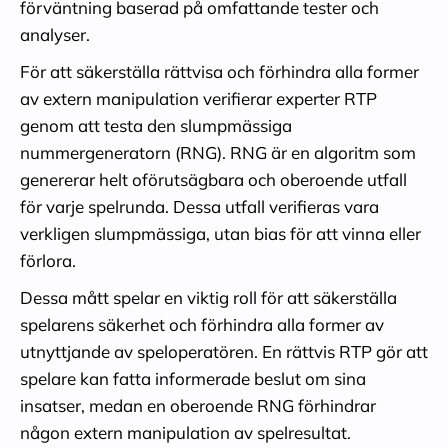
förväntning baserad på omfattande tester och
analyser.
För att säkerställa rättvisa och förhindra alla former
av extern manipulation verifierar experter RTP
genom att testa den slumpmässiga
nummergeneratorn (RNG). RNG är en algoritm som
genererar helt oförutsägbara och oberoende utfall
för varje spelrunda. Dessa utfall verifieras vara
verkligen slumpmässiga, utan bias för att vinna eller
förlora.
Dessa mått spelar en viktig roll för att säkerställa
spelarens säkerhet och förhindra alla former av
utnyttjande av speloperatören. En rättvis RTP gör att
spelare kan fatta informerade beslut om sina
insatser, medan en oberoende RNG förhindrar
någon extern manipulation av spelresultat.