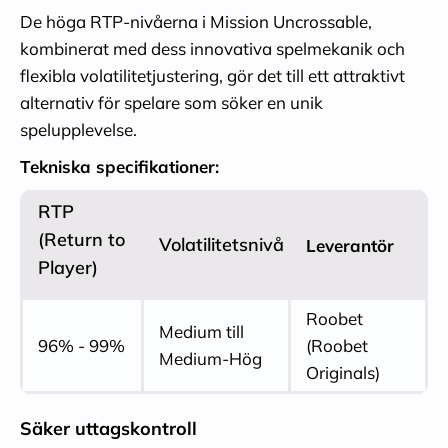
De höga RTP-nivåerna i Mission Uncrossable,
kombinerat med dess innovativa spelmekanik och
flexibla volatilitetjustering, gör det till ett attraktivt
alternativ för spelare som söker en unik
spelupplevelse.
Tekniska specifikationer:
RTP
(Return to
Volatilitetsnivå
Leverantör
Player)
Roobet
Medium till
96% - 99%
(Roobet
Medium-Hög
Originals)
Säker uttagskontroll