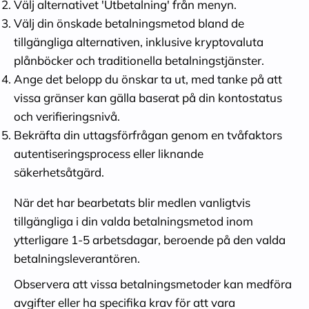
Välj alternativet 'Utbetalning' från menyn.
Välj din önskade betalningsmetod bland de
tillgängliga alternativen, inklusive kryptovaluta
plånböcker och traditionella betalningstjänster.
Ange det belopp du önskar ta ut, med tanke på att
vissa gränser kan gälla baserat på din kontostatus
och verifieringsnivå.
Bekräfta din uttagsförfrågan genom en tvåfaktors
autentiseringsprocess eller liknande
säkerhetsåtgärd.
När det har bearbetats blir medlen vanligtvis
tillgängliga i din valda betalningsmetod inom
ytterligare 1-5 arbetsdagar, beroende på den valda
betalningsleverantören.
Observera att vissa betalningsmetoder kan medföra
avgifter eller ha specifika krav för att vara