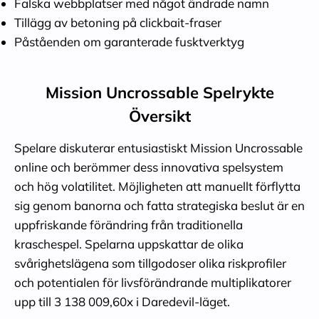
Falska webbplatser med något ändrade namn
Tillägg av betoning på clickbait-fraser
Påståenden om garanterade fusktverktyg
Mission Uncrossable Spelrykte
Översikt
Spelare diskuterar entusiastiskt Mission Uncrossable
online och berömmer dess innovativa spelsystem
och hög volatilitet. Möjligheten att manuellt förflytta
sig genom banorna och fatta strategiska beslut är en
uppfriskande förändring från traditionella
kraschespel. Spelarna uppskattar de olika
svårighetslägena som tillgodoser olika riskprofiler
och potentialen för livsförändrande multiplikatorer
upp till 3 138 009,60x i Daredevil-läget.