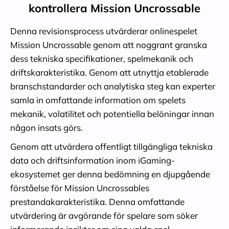
kontrollera Mission Uncrossable
Denna revisionsprocess utvärderar onlinespelet
Mission Uncrossable genom att noggrant granska
dess tekniska specifikationer, spelmekanik och
driftskarakteristika. Genom att utnyttja etablerade
branschstandarder och analytiska steg kan experter
samla in omfattande information om spelets
mekanik, volatilitet och potentiella belöningar innan
någon insats görs.
Genom att utvärdera offentligt tillgängliga tekniska
data och driftsinformation inom iGaming-
ekosystemet ger denna bedömning en djupgående
förståelse för Mission Uncrossables
prestandakarakteristika. Denna omfattande
utvärdering är avgörande för spelare som söker