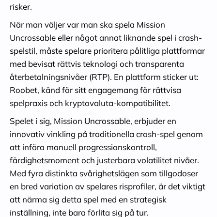
risker.
När man väljer var man ska spela Mission
Uncrossable eller något annat liknande spel i crash-
spelstil, måste spelare prioritera pålitliga plattformar
med bevisat rättvis teknologi och transparenta
återbetalningsnivåer (RTP). En plattform sticker ut:
Roobet, känd för sitt engagemang för rättvisa
spelpraxis och kryptovaluta-kompatibilitet.
Spelet i sig, Mission Uncrossable, erbjuder en
innovativ vinkling på traditionella crash-spel genom
att införa manuell progressionskontroll,
färdighetsmoment och justerbara volatilitet nivåer.
Med fyra distinkta svårighetslägen som tillgodoser
en bred variation av spelares risprofiler, är det viktigt
att närma sig detta spel med en strategisk
inställning, inte bara förlita sig på tur.