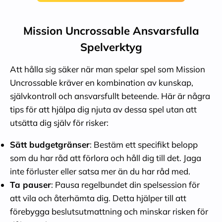
Mission Uncrossable Ansvarsfulla
Spelverktyg
Att hålla sig säker när man spelar spel som Mission
Uncrossable kräver en kombination av kunskap,
självkontroll och ansvarsfullt beteende. Här är några
tips för att hjälpa dig njuta av dessa spel utan att
utsätta dig själv för risker:
Sätt budgetgränser
: Bestäm ett specifikt belopp
som du har råd att förlora och håll dig till det. Jaga
inte förluster eller satsa mer än du har råd med.
Ta pauser
: Pausa regelbundet din spelsession för
att vila och återhämta dig. Detta hjälper till att
förebygga beslutsutmattning och minskar risken för