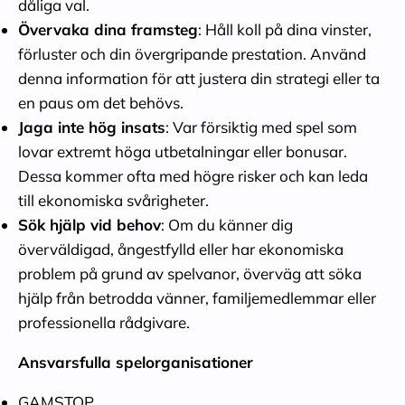
dåliga val.
Övervaka dina framsteg
: Håll koll på dina vinster,
förluster och din övergripande prestation. Använd
denna information för att justera din strategi eller ta
en paus om det behövs.
Jaga inte hög insats
: Var försiktig med spel som
lovar extremt höga utbetalningar eller bonusar.
Dessa kommer ofta med högre risker och kan leda
till ekonomiska svårigheter.
Sök hjälp vid behov
: Om du känner dig
överväldigad, ångestfylld eller har ekonomiska
problem på grund av spelvanor, överväg att söka
hjälp från betrodda vänner, familjemedlemmar eller
professionella rådgivare.
Ansvarsfulla spelorganisationer
GAMSTOP