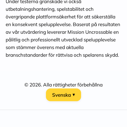
Under testerna granskade vi också
utbetalningshantering, spelstabilitet och
övergripande plattformsäkerhet för att säkerställa
en konsekvent spelupplevelse. Baserat på resultaten
av vår utvärdering levererar Mission Uncrossable en
pålitlig och professionellt utvecklad spelupplevelse
som stämmer överens med aktuella
branschstandarder för rättvisa och spelarens skydd.
©
2026
. Alla rättigheter förbehållna
Svenska
▾