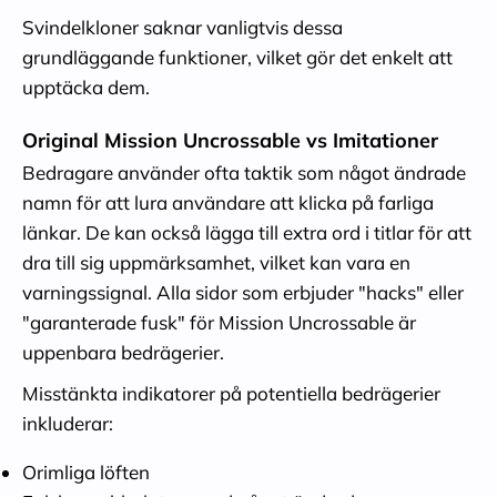
Svindelkloner saknar vanligtvis dessa
grundläggande funktioner, vilket gör det enkelt att
upptäcka dem.
Original Mission Uncrossable vs Imitationer
Bedragare använder ofta taktik som något ändrade
namn för att lura användare att klicka på farliga
länkar. De kan också lägga till extra ord i titlar för att
dra till sig uppmärksamhet, vilket kan vara en
varningssignal. Alla sidor som erbjuder "hacks" eller
"garanterade fusk" för Mission Uncrossable är
uppenbara bedrägerier.
Misstänkta indikatorer på potentiella bedrägerier
inkluderar:
Orimliga löften