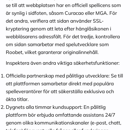
se till att webbplatsen har en officiell spellicens som
är synlig i sidfoten, såsom Curacao eller MGA. För
det andra, verifiera att sidan använder SSL-
kryptering genom att leta efter hänglåsikonen i
webbläsarens adressfält. För det tredje, kontrollera
om sidan samarbetar med spelutvecklare som
Roobet, vilket garanterar originalinnehåll.
Inspektera även andra viktiga säkerhetsfunktioner:
Officiella partnerskap med pålitliga utvecklare: Se till
att plattformen samarbetar direkt med populära
spelleverantörer för att säkerställa exklusiva och
äkta titlar.
Dygnets alla timmar kundsupport: En pålitlig
plattform bör erbjuda omfattande assistans 24/7
genom olika kommunikationskanaler (e-post, chatt,