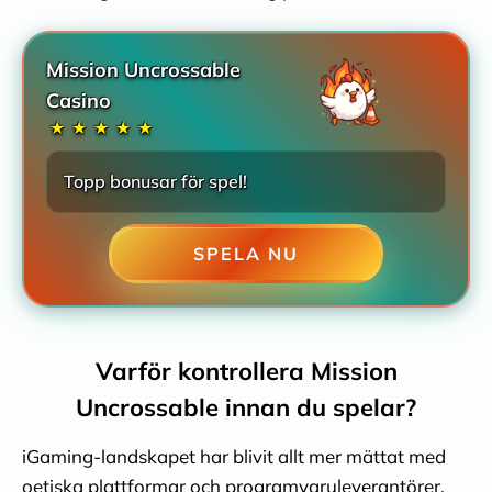
Mission Uncrossable
Casino
★
★
★
★
★
Topp bonusar för spel!
SPELA NU
Varför kontrollera Mission
Uncrossable innan du spelar?
iGaming-landskapet har blivit allt mer mättat med
oetiska plattformar och programvaruleverantörer,