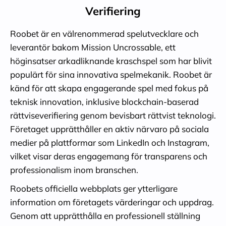
Verifiering
Roobet är en välrenommerad spelutvecklare och
leverantör bakom Mission Uncrossable, ett
höginsatser arkadliknande kraschspel som har blivit
populärt för sina innovativa spelmekanik. Roobet är
känd för att skapa engagerande spel med fokus på
teknisk innovation, inklusive blockchain-baserad
rättviseverifiering genom bevisbart rättvist teknologi.
Företaget upprätthåller en aktiv närvaro på sociala
medier på plattformar som LinkedIn och Instagram,
vilket visar deras engagemang för transparens och
professionalism inom branschen.
Roobets officiella webbplats ger ytterligare
information om företagets värderingar och uppdrag.
Genom att upprätthålla en professionell ställning