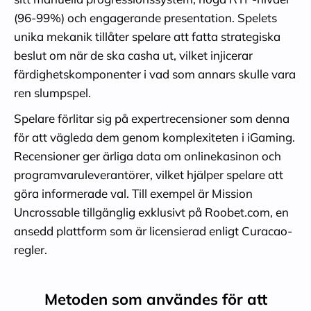
(96-99%) och engagerande presentation. Spelets
unika mekanik tillåter spelare att fatta strategiska
beslut om när de ska casha ut, vilket injicerar
färdighetskomponenter i vad som annars skulle vara
ren slumpspel.
Spelare förlitar sig på expertrecensioner som denna
för att vägleda dem genom komplexiteten i iGaming.
Recensioner ger ärliga data om onlinekasinon och
programvaruleverantörer, vilket hjälper spelare att
göra informerade val. Till exempel är Mission
Uncrossable tillgänglig exklusivt på Roobet.com, en
ansedd plattform som är licensierad enligt Curacao-
regler.
Metoden som användes för att