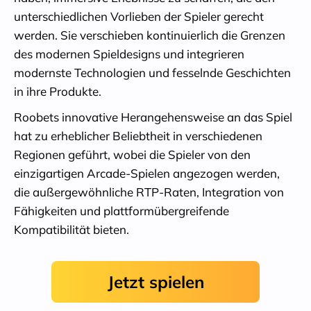
unterschiedlichen Vorlieben der Spieler gerecht
werden. Sie verschieben kontinuierlich die Grenzen
des modernen Spieldesigns und integrieren
modernste Technologien und fesselnde Geschichten
in ihre Produkte.
Roobets innovative Herangehensweise an das Spiel
hat zu erheblicher Beliebtheit in verschiedenen
Regionen geführt, wobei die Spieler von den
einzigartigen Arcade-Spielen angezogen werden,
die außergewöhnliche RTP-Raten, Integration von
Fähigkeiten und plattformübergreifende
Kompatibilität bieten.
Jetzt spielen