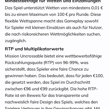
Mindestbeträge für Wetten und Einzahlungen
Das Spiel unterstützt Wetten von mindestens 0,01 €
bis zu einem Maximum von 100 € pro Runde. Diese
flexible Wettspanne macht das Gameplay sowohl
für Spieler mit kleinen Einsätzen als auch für Nutzer,
die nach risikoreicheren Wettmöglichkeiten suchen,
zugänglich.
RTP und Multiplikatorwerte
Mission Uncrossable bietet eine wettbewerbsfähige
Rückzahlungsquote (RTP) von 96-99%, was
sicherstellt, dass Spieler eine faire Chance zu
gewinnen haben. Das bedeutet, dass für jeden €100,
die gesetzt werden, das Spiel im Durchschnitt
zwischen €96 und €99 zurückgibt. Die hohe RTP-
Rate ist ein Beweis für das transparente und
nachweislich faire Design des Spiels, welches den
Spielern Vertrauen in ihre Gewinnchancen gibt. Mit