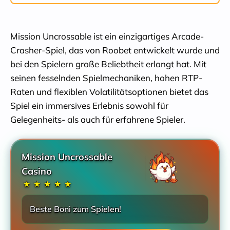
Mission Uncrossable ist ein einzigartiges Arcade-
Crasher-Spiel, das von Roobet entwickelt wurde und
bei den Spielern große Beliebtheit erlangt hat. Mit
seinen fesselnden Spielmechaniken, hohen RTP-
Raten und flexiblen Volatilitätsoptionen bietet das
Spiel ein immersives Erlebnis sowohl für
Gelegenheits- als auch für erfahrene Spieler.
Mission Uncrossable
Casino
★
★
★
★
★
Beste Boni zum Spielen!