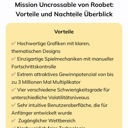
Mission Uncrossable von Roobet:
Vorteile und Nachteile Überblick
Vorteile
Hochwertige Grafiken mit klaren,
thematischen Designs
Einzigartige Spielmechaniken mit manueller
Fortschrittskontrolle
Extrem attraktives Gewinnpotenzial von bis
zu 3 Millionen Mal Multiplikator
Vier verschiedene Schwierigkeitsgrade für
unterschiedliche Volatilitätsniveaus
Sehr intuitive Benutzeroberfläche, die für
Anfänger entwickelt wurde
Zugänglicher Wettbereich