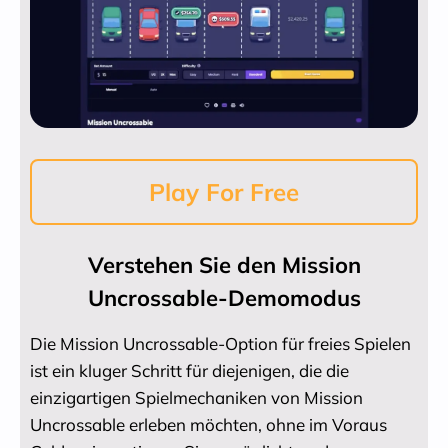
Play For Free
Verstehen Sie den Mission
Uncrossable-Demomodus
Die Mission Uncrossable-Option für freies Spielen
ist ein kluger Schritt für diejenigen, die die
einzigartigen Spielmechaniken von Mission
Uncrossable erleben möchten, ohne im Voraus