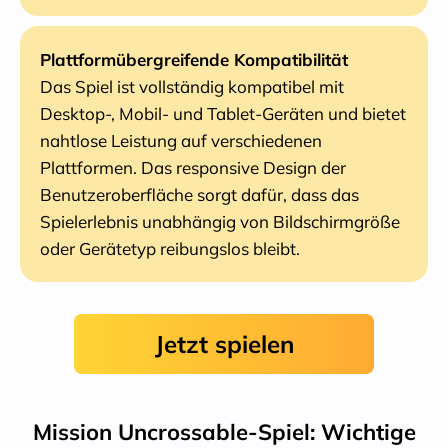
Plattformübergreifende Kompatibilität
Das Spiel ist vollständig kompatibel mit
Desktop-, Mobil- und Tablet-Geräten und bietet
nahtlose Leistung auf verschiedenen
Plattformen. Das responsive Design der
Benutzeroberfläche sorgt dafür, dass das
Spielerlebnis unabhängig von Bildschirmgröße
oder Gerätetyp reibungslos bleibt.
Jetzt spielen
Mission Uncrossable-Spiel: Wichtige