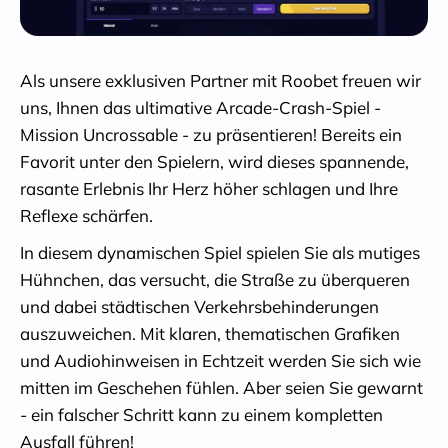
Als unsere exklusiven Partner mit Roobet freuen wir
uns, Ihnen das ultimative Arcade-Crash-Spiel -
Mission Uncrossable - zu präsentieren! Bereits ein
Favorit unter den Spielern, wird dieses spannende,
rasante Erlebnis Ihr Herz höher schlagen und Ihre
Reflexe schärfen.
In diesem dynamischen Spiel spielen Sie als mutiges
Hühnchen, das versucht, die Straße zu überqueren
und dabei städtischen Verkehrsbehinderungen
auszuweichen. Mit klaren, thematischen Grafiken
und Audiohinweisen in Echtzeit werden Sie sich wie
mitten im Geschehen fühlen. Aber seien Sie gewarnt
- ein falscher Schritt kann zu einem kompletten
Ausfall führen!