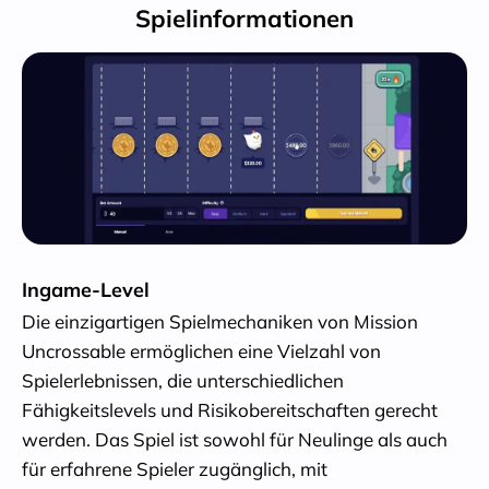
Spielinformationen
Ingame-Level
Die einzigartigen Spielmechaniken von Mission
Uncrossable ermöglichen eine Vielzahl von
Spielerlebnissen, die unterschiedlichen
Fähigkeitslevels und Risikobereitschaften gerecht
werden. Das Spiel ist sowohl für Neulinge als auch
für erfahrene Spieler zugänglich, mit