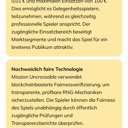
0,01 € und maximalen Einsätzen von 100 €.
Dies ermöglicht es Gelegenheitsspielern,
teilzunehmen, während es gleichzeitig
professionelle Spieler anspricht. Der
zugängliche Einsatzbereich beseitigt
Marktsegmente und macht das Spiel für ein
breiteres Publikum attraktiv.
Nachweislich faire Technologie
Mission Uncrossable verwendet
blockchainbasierte Fairnessverifizierung, um
transparente, prüfbare RNG-Mechaniken
sicherzustellen. Die Spieler können die Fairness
des Spiels unabhängig durch öffentlich
zugängliche Prüfungen und
Transparenzberichte überprüfen.