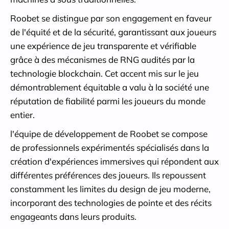
Roobet se distingue par son engagement en faveur
de l'équité et de la sécurité, garantissant aux joueurs
une expérience de jeu transparente et vérifiable
grâce à des mécanismes de RNG audités par la
technologie blockchain. Cet accent mis sur le jeu
démontrablement équitable a valu à la société une
réputation de fiabilité parmi les joueurs du monde
entier.
l'équipe de développement de Roobet se compose
de professionnels expérimentés spécialisés dans la
création d'expériences immersives qui répondent aux
différentes préférences des joueurs. Ils repoussent
constamment les limites du design de jeu moderne,
incorporant des technologies de pointe et des récits
engageants dans leurs produits.