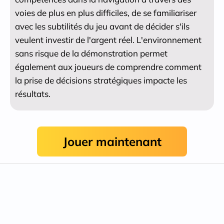
voies de plus en plus difficiles, de se familiariser
avec les subtilités du jeu avant de décider s'ils
veulent investir de l'argent réel. L'environnement
sans risque de la démonstration permet
également aux joueurs de comprendre comment
la prise de décisions stratégiques impacte les
résultats.
Jouer maintenant
Comment utiliser l'application mobile
Mission Uncrossable ?