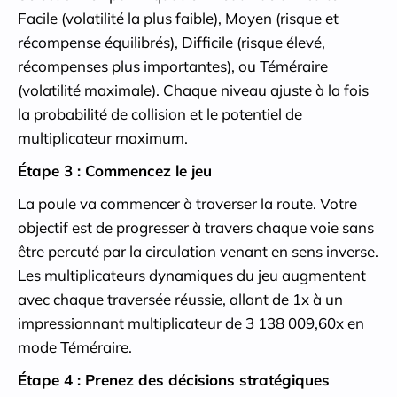
Facile (volatilité la plus faible), Moyen (risque et
récompense équilibrés), Difficile (risque élevé,
récompenses plus importantes), ou Téméraire
(volatilité maximale). Chaque niveau ajuste à la fois
la probabilité de collision et le potentiel de
multiplicateur maximum.
Étape 3 : Commencez le jeu
La poule va commencer à traverser la route. Votre
objectif est de progresser à travers chaque voie sans
être percuté par la circulation venant en sens inverse.
Les multiplicateurs dynamiques du jeu augmentent
avec chaque traversée réussie, allant de 1x à un
impressionnant multiplicateur de 3 138 009,60x en
mode Téméraire.
Étape 4 : Prenez des décisions stratégiques