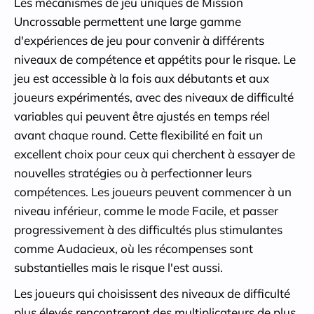
Les mécanismes de jeu uniques de Mission
Uncrossable permettent une large gamme
d'expériences de jeu pour convenir à différents
niveaux de compétence et appétits pour le risque. Le
jeu est accessible à la fois aux débutants et aux
joueurs expérimentés, avec des niveaux de difficulté
variables qui peuvent être ajustés en temps réel
avant chaque round. Cette flexibilité en fait un
excellent choix pour ceux qui cherchent à essayer de
nouvelles stratégies ou à perfectionner leurs
compétences. Les joueurs peuvent commencer à un
niveau inférieur, comme le mode Facile, et passer
progressivement à des difficultés plus stimulantes
comme Audacieux, où les récompenses sont
substantielles mais le risque l'est aussi.
Les joueurs qui choisissent des niveaux de difficulté
plus élevés rencontreront des multiplicateurs de plus