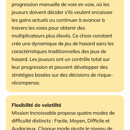
progression manuelle de voie en voie, où les
joueurs doivent décider s'ils veulent encaisser
les gains actuels ou continuer à avancer à
travers les voies pour obtenir des
multiplicateurs plus élevés. Ce choix constant
crée une dynamique de jeu de hasard sans les
caractéristiques traditionnelles des jeux de
hasard. Les joueurs ont un contrôle total sur
leur progression et peuvent développer des
stratégies basées sur des décisions de risque-
récompense.
Flexibilité de volatilité
Mission Incroissable propose quatre modes de
difficulté distincts : Facile, Moyen, Difficile et
Audacieux. Chaque mode ajuste le niveau de