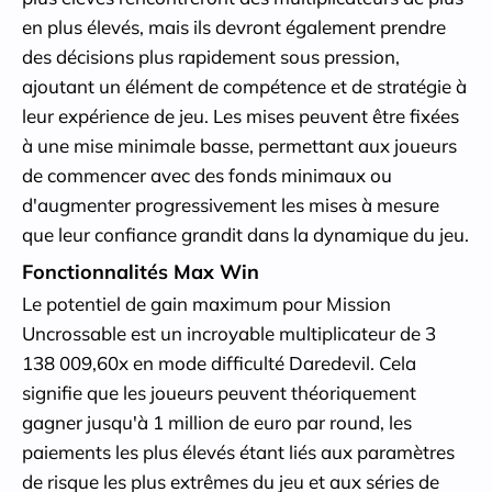
en plus élevés, mais ils devront également prendre
des décisions plus rapidement sous pression,
ajoutant un élément de compétence et de stratégie à
leur expérience de jeu. Les mises peuvent être fixées
à une mise minimale basse, permettant aux joueurs
de commencer avec des fonds minimaux ou
d'augmenter progressivement les mises à mesure
que leur confiance grandit dans la dynamique du jeu.
Fonctionnalités Max Win
Le potentiel de gain maximum pour Mission
Uncrossable est un incroyable multiplicateur de 3
138 009,60x en mode difficulté Daredevil. Cela
signifie que les joueurs peuvent théoriquement
gagner jusqu'à 1 million de euro par round, les
paiements les plus élevés étant liés aux paramètres
de risque les plus extrêmes du jeu et aux séries de