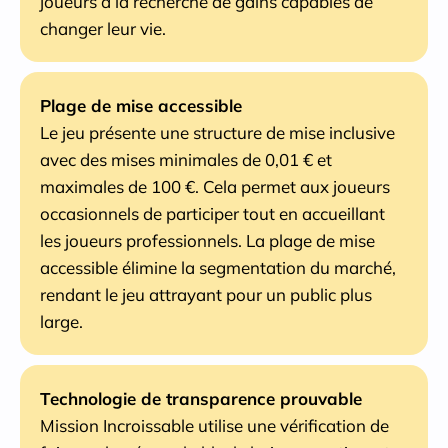
joueurs à la recherche de gains capables de
changer leur vie.
Plage de mise accessible
Le jeu présente une structure de mise inclusive
avec des mises minimales de 0,01 € et
maximales de 100 €. Cela permet aux joueurs
occasionnels de participer tout en accueillant
les joueurs professionnels. La plage de mise
accessible élimine la segmentation du marché,
rendant le jeu attrayant pour un public plus
large.
Technologie de transparence prouvable
Mission Incroissable utilise une vérification de