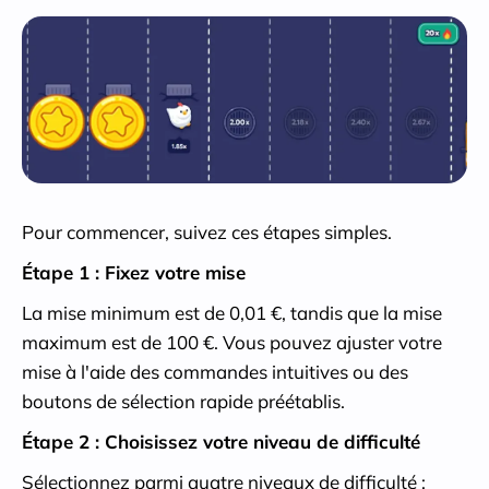
Pour commencer, suivez ces étapes simples.
Étape 1 : Fixez votre mise
La mise minimum est de 0,01 €, tandis que la mise
maximum est de 100 €. Vous pouvez ajuster votre
mise à l'aide des commandes intuitives ou des
boutons de sélection rapide préétablis.
Étape 2 : Choisissez votre niveau de difficulté
Sélectionnez parmi quatre niveaux de difficulté :