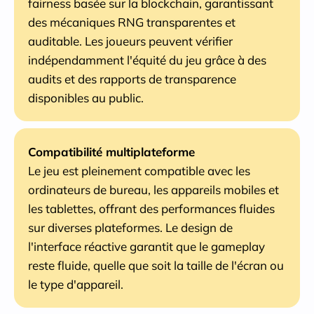
fairness basée sur la blockchain, garantissant
des mécaniques RNG transparentes et
auditable. Les joueurs peuvent vérifier
indépendamment l'équité du jeu grâce à des
audits et des rapports de transparence
disponibles au public.
Compatibilité multiplateforme
Le jeu est pleinement compatible avec les
ordinateurs de bureau, les appareils mobiles et
les tablettes, offrant des performances fluides
sur diverses plateformes. Le design de
l'interface réactive garantit que le gameplay
reste fluide, quelle que soit la taille de l'écran ou
le type d'appareil.