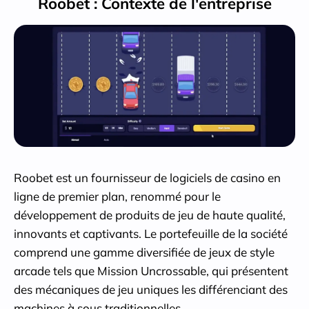
Roobet : Contexte de l'entreprise
Roobet est un fournisseur de logiciels de casino en
ligne de premier plan, renommé pour le
développement de produits de jeu de haute qualité,
innovants et captivants. Le portefeuille de la société
comprend une gamme diversifiée de jeux de style
arcade tels que Mission Uncrossable, qui présentent
des mécaniques de jeu uniques les différenciant des
machines à sous traditionnelles.