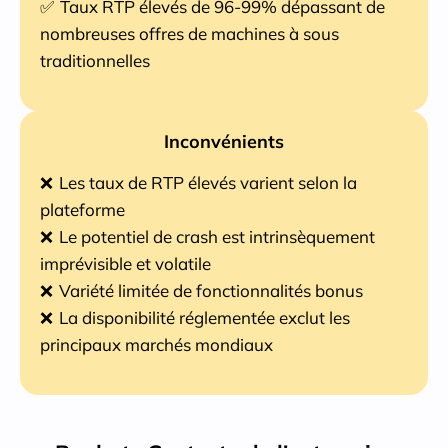
Taux RTP élevés de 96-99% dépassant de
nombreuses offres de machines à sous
traditionnelles
Inconvénients
Les taux de RTP élevés varient selon la
plateforme
Le potentiel de crash est intrinsèquement
imprévisible et volatile
Variété limitée de fonctionnalités bonus
La disponibilité réglementée exclut les
principaux marchés mondiaux