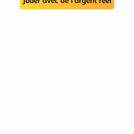
Jouer avec de l'argent réel
Super bonus pour jouer!
JOUER MAINTENANT
Conformité Mission Uncrossable et
statut juridique
Mission Uncrossable est un jeu légitime lorsqu'il est
joué dans des casinos en ligne agréés et réglementés
qui respectent des normes reconnues d'équité, de
sécurité et de jeu responsable. Le jeu utilise une
technologie prouvablement équitable et des
mécanismes de jeu transparents conçus pour fournir