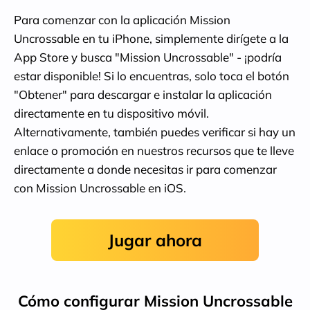
Para comenzar con la aplicación Mission
Uncrossable en tu iPhone, simplemente dirígete a la
App Store y busca "Mission Uncrossable" - ¡podría
estar disponible! Si lo encuentras, solo toca el botón
"Obtener" para descargar e instalar la aplicación
directamente en tu dispositivo móvil.
Alternativamente, también puedes verificar si hay un
enlace o promoción en nuestros recursos que te lleve
directamente a donde necesitas ir para comenzar
con Mission Uncrossable en iOS.
Jugar ahora
Cómo configurar Mission Uncrossable