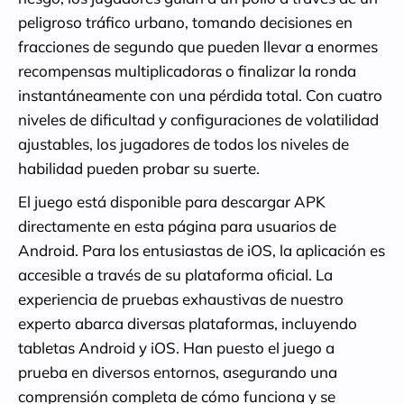
peligroso tráfico urbano, tomando decisiones en
fracciones de segundo que pueden llevar a enormes
recompensas multiplicadoras o finalizar la ronda
instantáneamente con una pérdida total. Con cuatro
niveles de dificultad y configuraciones de volatilidad
ajustables, los jugadores de todos los niveles de
habilidad pueden probar su suerte.
El juego está disponible para descargar APK
directamente en esta página para usuarios de
Android. Para los entusiastas de iOS, la aplicación es
accesible a través de su plataforma oficial. La
experiencia de pruebas exhaustivas de nuestro
experto abarca diversas plataformas, incluyendo
tabletas Android y iOS. Han puesto el juego a
prueba en diversos entornos, asegurando una
comprensión completa de cómo funciona y se