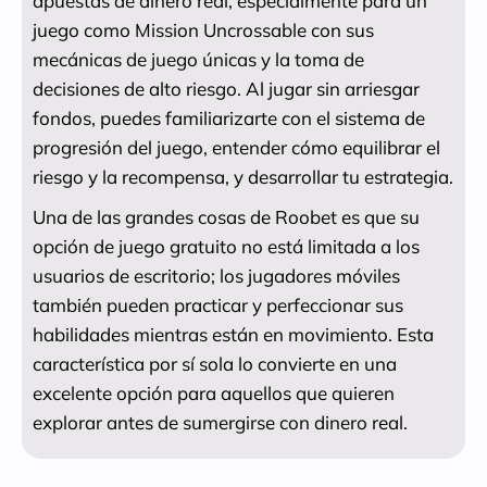
apuestas de dinero real, especialmente para un
juego como Mission Uncrossable con sus
mecánicas de juego únicas y la toma de
decisiones de alto riesgo. Al jugar sin arriesgar
fondos, puedes familiarizarte con el sistema de
progresión del juego, entender cómo equilibrar el
riesgo y la recompensa, y desarrollar tu estrategia.
Una de las grandes cosas de Roobet es que su
opción de juego gratuito no está limitada a los
usuarios de escritorio; los jugadores móviles
también pueden practicar y perfeccionar sus
habilidades mientras están en movimiento. Esta
característica por sí sola lo convierte en una
excelente opción para aquellos que quieren
explorar antes de sumergirse con dinero real.