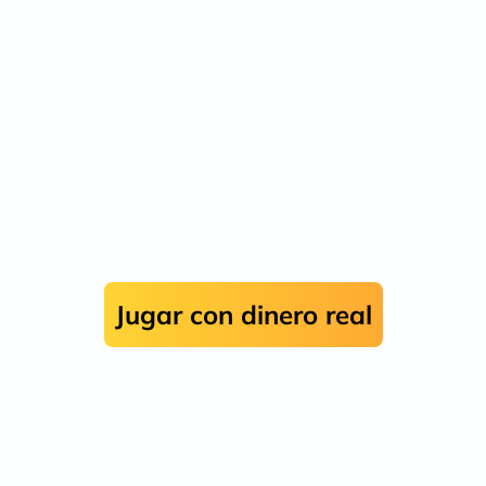
Tarjeta Gráfica: tarjeta gráfica integrada (por
ejemplo, Apple A12 Bionic o Qualcomm Adreno 640)
o tarjeta gráfica dedicada (para un mejor
rendimiento)
Resolución de Pantalla:
Mínimo: 1280x720 píxeles (resolución HD), tasa de
refresco de 60 Hz
Recomendado: Full HD 1080p (1920x1080 píxeles) a
90Hz o más para visuales suaves
Conexión a Internet: Conexión a internet estable con
Jugar con dinero real
una velocidad mínima de 10 Mbps para requisitos de
streaming y descarga
Versión de Bluetooth:
Mínimo: Bluetooth 4.2 para conectividad básica, 5.0
recomendado para un rendimiento óptimo
Puerto USB: Soporte para puerto OTG (On-The-Go)