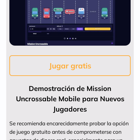
Jugar gratis
Demostración de Mission
Uncrossable Mobile para Nuevos
Jugadores
Se recomienda encarecidamente probar la opción
de juego gratuito antes de comprometerse con